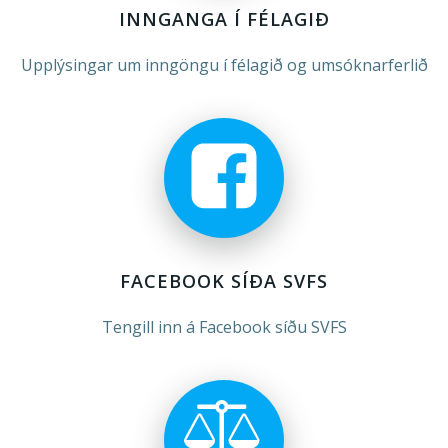
INNGANGA Í FÉLAGIÐ
Upplýsingar um inngöngu í félagið og umsóknarferlið
FACEBOOK SÍÐA SVFS
Tengill inn á Facebook síðu SVFS