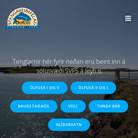
Skip
to
content
Tenglarnir hér fyrir neðan eru beint inn á
sölusvæði SVFS á leyfi.is
ÖLFUSÁ I OG II
ÖLFUSÁ II OG I
BAUGSTAÐAÓS
VOLI
TUNGA BÁR
HLÍÐARVATN