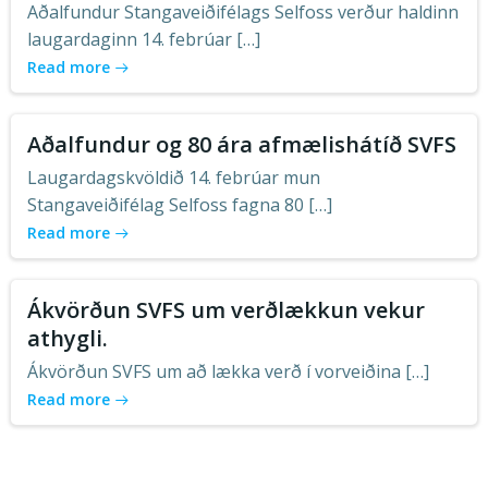
Aðalfundur Stangaveiðifélags Selfoss verður haldinn
laugardaginn 14. febrúar […]
Read more
Aðalfundur og 80 ára afmælishátíð SVFS
Laugardagskvöldið 14. febrúar mun
Stangaveiðifélag Selfoss fagna 80 […]
Read more
Ákvörðun SVFS um verðlækkun vekur
athygli.
Ákvörðun SVFS um að lækka verð í vorveiðina […]
Read more